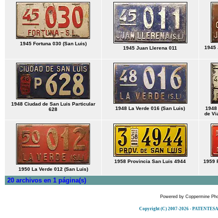
1945 Fortuna 030 (San Luis)
1945 
1945 Juan Llerena 011
1948 Ciudad de San Luis Particular
1948 La Verde 016 (San Luis)
1948 
628
de Vi
1958 Provincia San Luis 4944
1959 P
1950 La Verde 012 (San Luis)
20 archivos en 1 página(s)
Powered by
Coppermine Pho
Copyright (C) 2007-2026 - PATENT