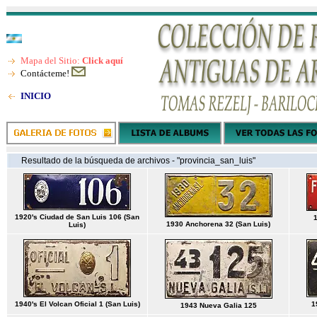
Mapa del Sitio:
Click aquí
Contácteme!
INICIO
Resultado de la búsqueda de archivos - "provincia_san_luis"
1920's Ciudad de San Luis 106 (San
1930 Anchorena 32 (San Luis)
Luis)
1940's El Volcan Oficial 1 (San Luis)
1
1943 Nueva Galia 125