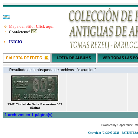
Mapa del Sitio:
Click aquí
Contácteme!
INICIO
Resultado de la búsqueda de archivos - "excursion"
1942 Ciudad de Salta Excursion 003
(Salta)
1 archivos en 1 página(s)
Powered by
Coppermine Pho
Copyright (C) 2007-2026 - PATENT