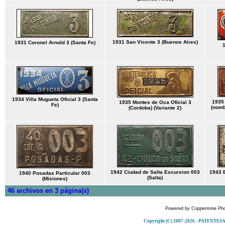
1931 San Vicente 3 (Buenos Aires)
1931 Coronel Arnold 3 (Santa Fe)
1934 Villa Mugueta Oficial 3 (Santa
1935 
1935 Montes de Oca Oficial 3
Fe)
(nombr
(Cordoba) (Variante 2)
1942 Ciudad de Salta Excursion 003
1943 
1940 Posadas Particular 003
(Salta)
(Misiones)
46 archivos en 3 página(s)
Powered by
Coppermine Pho
Copyright (C) 2007-2026 - PATENT