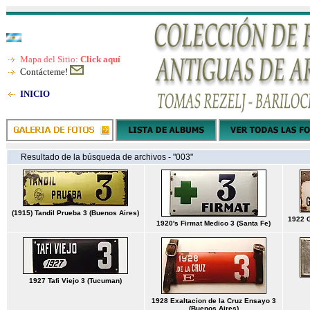
Mapa del Sitio:
Click aquí
Contácteme!
INICIO
Resultado de la búsqueda de archivos - "003"
(1915) Tandil Prueba 3 (Buenos Aires)
1922 G
1920's Firmat Medico 3 (Santa Fe)
1927 Tafi Viejo 3 (Tucuman)
1928 Exaltacion de la Cruz Ensayo 3
(Buenos Aires)