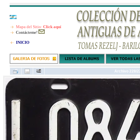
Mapa del Sitio:
Click aquí
Contácteme!
INICIO
Archivo 228/2