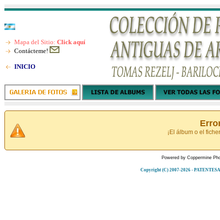
Mapa del Sitio:
Click aquí
Contácteme!
INICIO
Erro
¡El álbum o el fiche
Powered by
Coppermine Pho
Copyright (C) 2007-2026 - PATENT