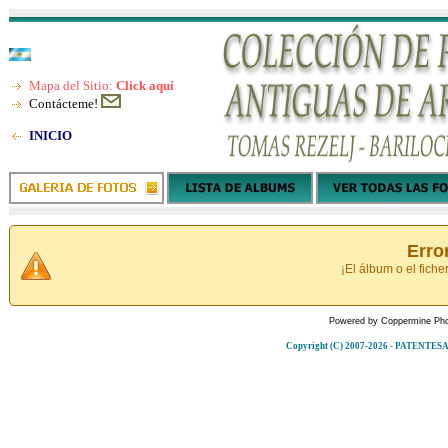
Mapa del Sitio:
Click aquí
Contácteme!
INICIO
Erro
¡El álbum o el fiche
Powered by
Coppermine Pho
Copyright (C) 2007-2026 - PATENT