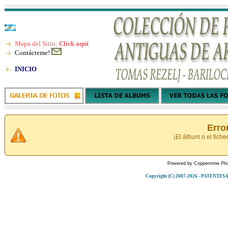
Mapa del Sitio:
Click aquí
Contácteme!
INICIO
Erro
¡El álbum o el fiche
Powered by
Coppermine Pho
Copyright (C) 2007-2026 - PATENT