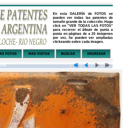
En esta GALERÍA de FOTOS se
pueden ver todas las patentes de
tamaño grande de la colección. Haga
click en "VER TODAS LAS FOTOS"
para recorrer el álbum de punta a
punta en páginas de a 20 imágenes
por vez. Se pueden ver ampliadas
clickeando sobre cada imagen.
/280