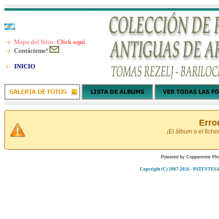
Mapa del Sitio:
Click aquí
Contácteme!
INICIO
Erro
¡El álbum o el fiche
Powered by
Coppermine Pho
Copyright (C) 2007-2026 - PATENT