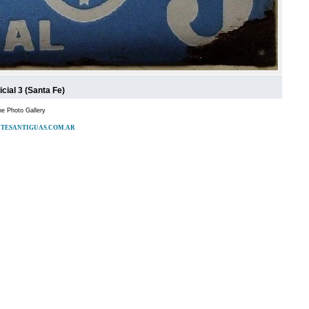
cial 3 (Santa Fe)
e Photo Gallery
ATENTESANTIGUAS.COM.AR