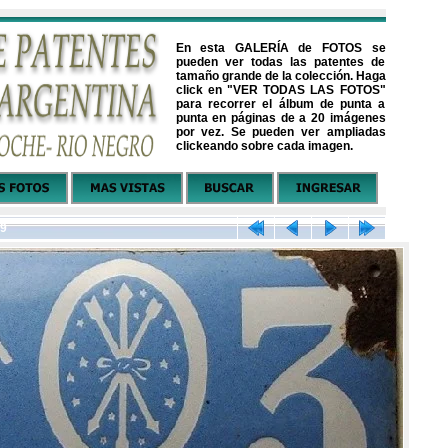
En esta GALERÍA de FOTOS se
pueden ver todas las patentes de
tamaño grande de la colección. Haga
click en "VER TODAS LAS FOTOS"
para recorrer el álbum de punta a
punta en páginas de a 20 imágenes
por vez. Se pueden ver ampliadas
clickeando sobre cada imagen.
79